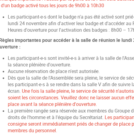
s d'un badge activé tous les jours de 9h00 à 10h30
Les participant-e-s dont le badge n'a pas été activé sont prié-
lundi 24 novembre afin d'activer leur badge et d'accéder au 
Heures d'ouverture pour l'activation des badges : 8h00 – 1
 Règles importantes pour accéder à la salle de réunion le lund
uverture :
Les participant-e-s sont invité-e-s à arriver à la salle de l
la séance plénière d'ouverture.
Aucune réservation de place n'est autorisée.
Dès que la salle de l'Assemblée sera pleine, le service de sécu
les participant-e-s à se rendre dans la salle V afin de suivre 
écran.
Une fois la salle pleine, le service de sécurité n'autor
soient les circonstances. Veuillez donc ne laisser aucun eff
place avant la séance plénière d'ouverture.
La première rangée sera réservée aux membres du Groupe de t
droits de l'homme et à l'équipe du Secrétariat.
Les participan
consigne seront immédiatement priés de changer de place par
membres du personnel.