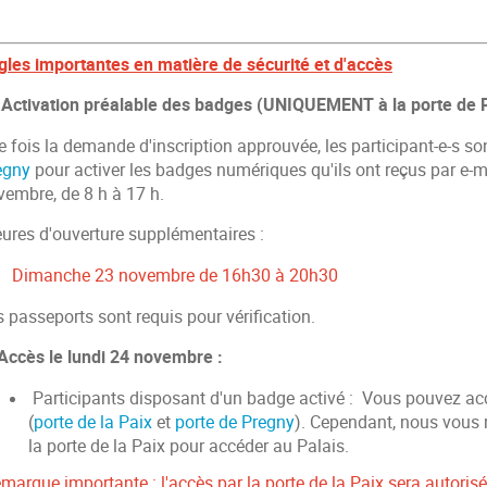
gles importantes en matière de sécurité et d'accès
 Activation préalable des badges (UNIQUEMENT à la porte de P
 fois la demande d'inscription approuvée, les participant-e-s son
egny
pour activer les badges numériques qu'ils ont reçus par e-
vembre, de 8 h à 17 h.
ures d'ouverture supplémentaires :
·
Dimanche 23 novembre de 16h30 à 20h30
 passeports sont requis pour vérification.
 Accès le lundi 24 novembre :
Participants disposant d'un badge activé : Vous pouvez acc
(
porte de la Paix
et
porte de Pregny
). Cependant, nous vous
la porte de la Paix pour accéder au Palais.
marque importante : l'accès par la porte de la Paix sera autorisé 