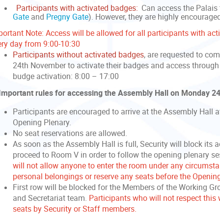
Participants with activated badges:
Can access the Palais 
Gate
and
Pregny Gate
). However, they are highly encourage
portant Note: Access will be allowed for all participants with a
ery day from 9:00-10:30
Participants without activated badges
, are requested to co
24th November to activate their badges and access throug
budge activation: 8:00 – 17:00
 Important rules for accessing the Assembly Hall on Monday 
Participants are encouraged to arrive at the Assembly Hall at
Opening Plenary.
No seat reservations are allowed.
As soon as the Assembly Hall is full, Security will block its a
proceed to Room V in order to follow the opening plenary s
will not allow anyone to enter the room under any circumsta
personal belongings or reserve any seats before the Openin
First row will be blocked for the Members of the Working 
and Secretariat team.
Participants who will not respect this
seats by Security or Staff members.