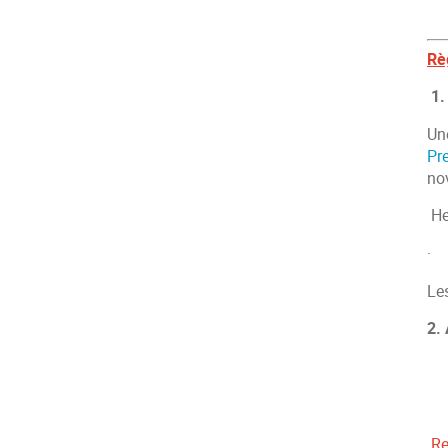
Rè
1.
Une
Pr
no
He
Les
2.
Re