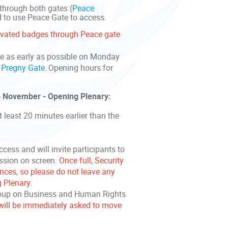
through both gates (
Peace
d to use Peace Gate to access.
ctivated badges through Peace gate
me as early as possible on Monday
h
Pregny Gate
. Opening hours for
24 November - Opening Plenary:
 least 20 minutes earlier than the
ccess and will invite participants to
ession on screen.
Once full, Security
nces, so please do not leave any
g Plenary.
Group on Business and Human Rights
 will be immediately asked to move