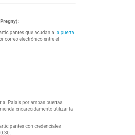
 Pregny):
 participantes que acudan a
la puerta
r correo electrónico entre el
r al Palais por ambas puertas
mienda encarecidamente utilizar la
articipantes con credenciales
10:30.