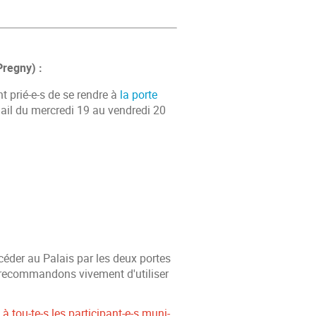
regny) :
t prié-e-s de se rendre à
la porte
mail du mercredi 19 au vendredi 20
éder au Palais par les deux portes
 recommandons vivement d'utiliser
à tou-te-s les participant-e-s muni-