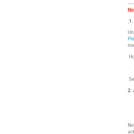
No
1.
Un
Pr
mié
Ho
Se 
2.
Not
act