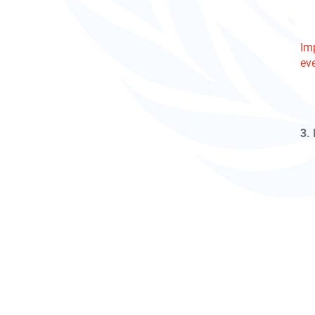
Im
ev
3.