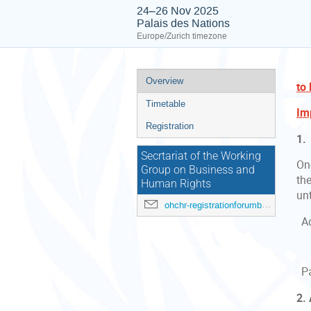
24–26 Nov 2025
Palais des Nations
Europe/Zurich timezone
Event
Overview
to
menu
Timetable
Im
Registration
1.
Secrtariat of the Working
Onc
Group on Business and
th
Human Rights
un
ohchr-registrationforumbhr@un.org
Ad
Pas
2.