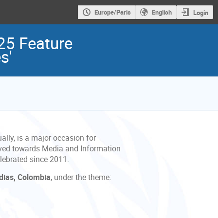
Europe/Paris
English
Login
25 Feature
s'
ly, is a major occasion for
eved towards Media and Information
elebrated since 2011.
dias, Colombia
, under the theme: