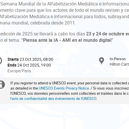
 Semana Mundial de la Alfabetización Mediática e Informacio
mento clave para que los actores de todo el mundo revisen y ce
 Alfabetización Mediática e Informacional para todos, subrayand
mana mundial, celebrada desde 2011.
 edición de 2025 se llevará a cabo los días
23 y 24 de octubre 
o el tema: “
Piensa ante la IA - AMI en el mundo digital
”
onference
In-Person
Starts
23 Oct 2025, 08:00
Date/Time
formation
Hilton Car
Ends
24 Oct 2025, 19:00
All
Europe/Paris
times
are
If you register to attend a UNESCO event, your personal data is collected
Extra
in
as detailed in the
UNESCO Events Privacy Notice
. / Si vous vous inscrive
l'UNESCO, vos données personnelles sont collectées et traitées dans le
information
Europe/Paris
l'avis de confidentialité des événements de l'UNESCO.