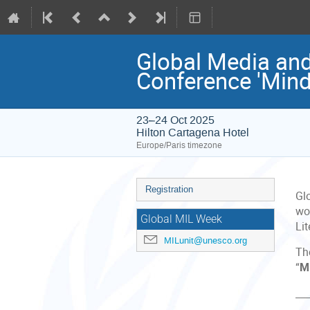
Global Media and
Conference 'Minds
23–24 Oct 2025
Hilton Cartagena Hotel
Europe/Paris timezone
Event
Registration
Gl
menu
wo
Global MIL Week
Lit
MILunit@unesco.org
Th
“
Mi
___