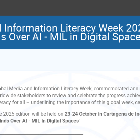
 Information Literacy Week 20
 Over AI - MIL in Digital Space
obal Media and Information Literacy Week, commemorated annual
rldwide stakeholders to review and celebrate the progress achi
eracy for all – underlining the importance of this global week, c
e 2025 edition will be held on
23-24 October in Cartagena de In
nds Over AI - MIL in Digital Spaces
"
______________________________________