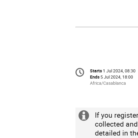
Conference
Starts
1 Jul 2024, 08:30
Date/Time
information
Ends
5 Jul 2024, 18:00
All
Africa/Casablanca
times
are
in
Africa/Casablanca
If you regist
Extra
collected and
information
detailed in t