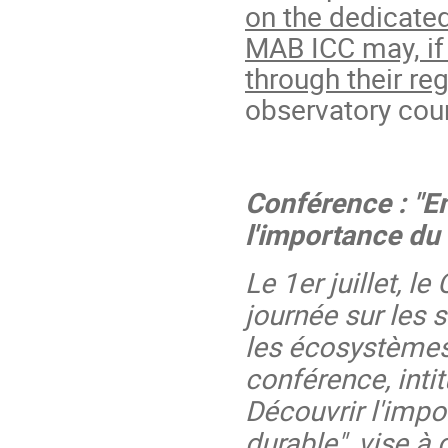
on the dedicated
MAB ICC may, if t
through their re
observatory coun
Conférence : "En
l'importance du
Le 1er juillet, 
journée sur les s
les écosystèmes 
conférence, intit
Découvrir l'imp
durable", vise à