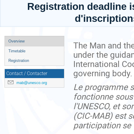
Registration deadline i
d'inscription
Event
Overview
The Man and th
menu
under the guida
Timetable
International Co
Registration
governing body. P
Contact / Contacter
mab@unesco.org
Le programme s
fonctionne sous
l'UNESCO, et son
(CIC-MAB) est so
participation se 