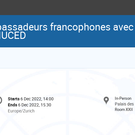
assadeurs francophones avec l
CNUCED
onference
In-Person
Starts
6 Dec 2022, 14:00
Date/Time
formation
Palais des
Ends
6 Dec 2022, 15:30
Room XXII
All
Europe/Zurich
times
are
in
Europe/Zurich