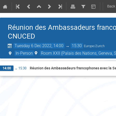
Back
Réunion des Ambassadeurs francop
CNUCED
Tuesday 6 Dec 2022, 14:00
→
15:30
Europe/Zurich
In-Person
Room XXII (Palais des Nations, Geneva, S
Réunion des Ambassadeurs francophones avec la Se
14:00
→
15:30