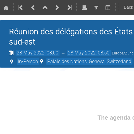
Back
Réunion des délégations des États
sud-est
23 May 2022, 08:00
→
28 May 2022, 08:50
Europe/Zuri
In-Person
Palais des Nations, Geneva, Switzerland
The agenda o