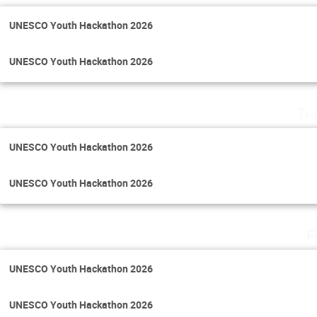
UNESCO Youth Hackathon 2026
UNESCO Youth Hackathon 2026
Th
UNESCO Youth Hackathon 2026
UNESCO Youth Hackathon 2026
F
UNESCO Youth Hackathon 2026
UNESCO Youth Hackathon 2026