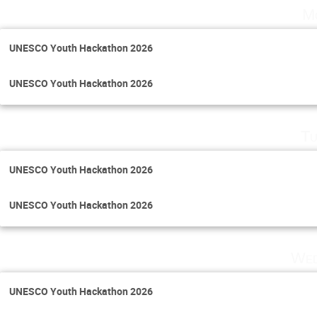
Mo
UNESCO Youth Hackathon 2026
UNESCO Youth Hackathon 2026
Tu
UNESCO Youth Hackathon 2026
UNESCO Youth Hackathon 2026
Wed
UNESCO Youth Hackathon 2026