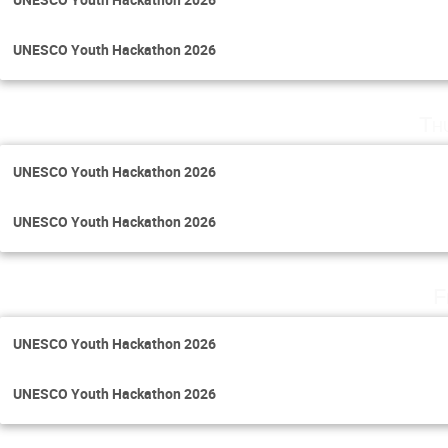
UNESCO Youth Hackathon 2026
Th
UNESCO Youth Hackathon 2026
UNESCO Youth Hackathon 2026
F
UNESCO Youth Hackathon 2026
UNESCO Youth Hackathon 2026