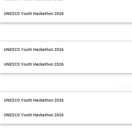
UNESCO Youth Hackathon 2026
Tue
UNESCO Youth Hackathon 2026
UNESCO Youth Hackathon 2026
Wedn
UNESCO Youth Hackathon 2026
UNESCO Youth Hackathon 2026