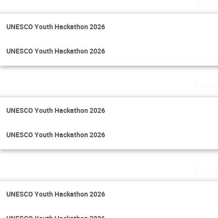
Frid
UNESCO Youth Hackathon 2026
UNESCO Youth Hackathon 2026
Mond
UNESCO Youth Hackathon 2026
UNESCO Youth Hackathon 2026
Tuesd
UNESCO Youth Hackathon 2026