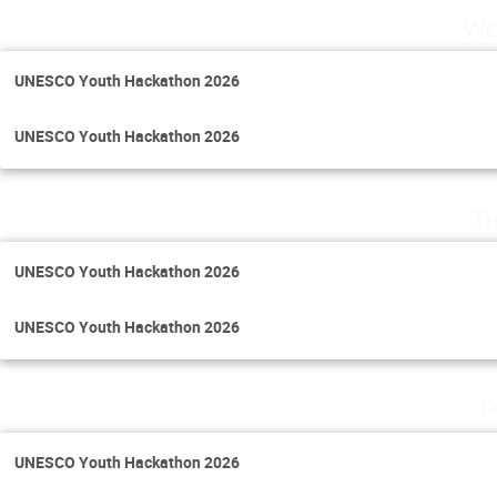
We
UNESCO Youth Hackathon 2026
UNESCO Youth Hackathon 2026
Th
UNESCO Youth Hackathon 2026
UNESCO Youth Hackathon 2026
F
UNESCO Youth Hackathon 2026