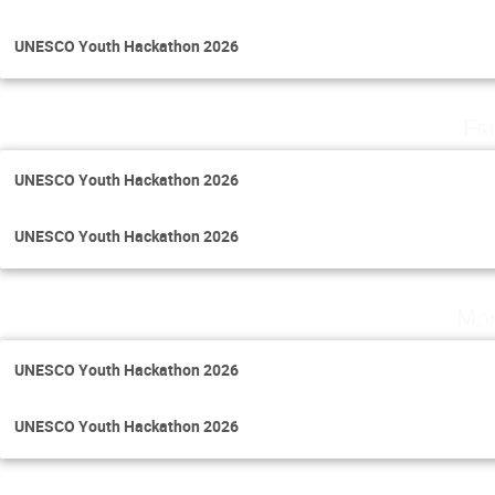
UNESCO Youth Hackathon 2026
Fr
UNESCO Youth Hackathon 2026
UNESCO Youth Hackathon 2026
Mon
UNESCO Youth Hackathon 2026
UNESCO Youth Hackathon 2026