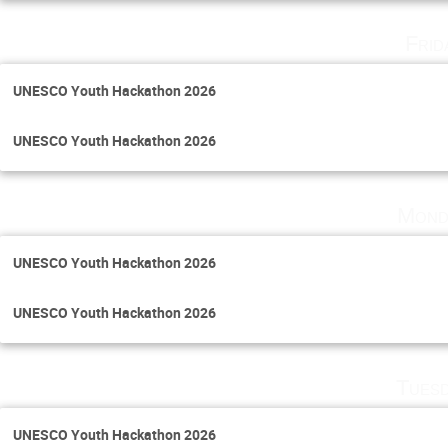
Frid
UNESCO Youth Hackathon 2026
UNESCO Youth Hackathon 2026
Mond
UNESCO Youth Hackathon 2026
UNESCO Youth Hackathon 2026
Tuesd
UNESCO Youth Hackathon 2026