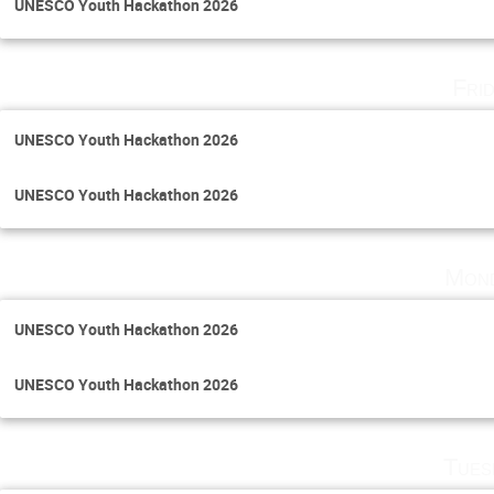
UNESCO Youth Hackathon 2026
Fri
UNESCO Youth Hackathon 2026
UNESCO Youth Hackathon 2026
Mond
UNESCO Youth Hackathon 2026
UNESCO Youth Hackathon 2026
Tues