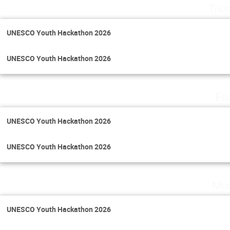
Thur
UNESCO Youth Hackathon 2026
UNESCO Youth Hackathon 2026
Fr
UNESCO Youth Hackathon 2026
UNESCO Youth Hackathon 2026
Mon
UNESCO Youth Hackathon 2026