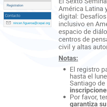
El Sexto Seminar
menu
Registration
América Latina y
digital: Desafío
Contacto
inclusivo en Amé
nincen.figueroa@cepal.org
espacio de diálo
centros de pens
civil y altas aut
Notas:
El registro p
hasta el lune
Santiago de 
inscripcione
Por favor, t
garantiza su