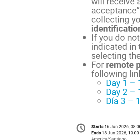
will receive 
acceptance”
collecting y
identificati
If you do no
indicated in 
selecting the
For
remote p
following lin
Day 1 – 
Day 2 – 
Día 3 – 
Conference
Starts
16 Jun 2026, 08:0
Date/Time
information
Ends
18 Jun 2026, 19:00
All
America/Santiago