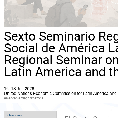
Sexto Seminario Reg
Social de América La
Regional Seminar on
Latin America and t
16–18 Jun 2026
United Nations Economic Commission for Latin America and
America/Santiago timezone
Event
Overview