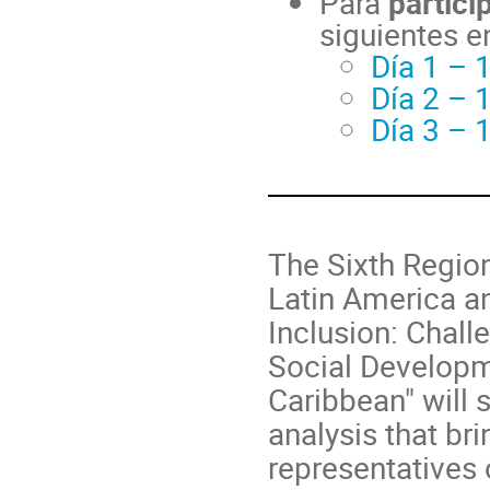
Para
partici
siguientes e
Día 1 – 
Día 2 – 
Día 3 – 
The Sixth Regio
Latin America an
Inclusion: Chall
Social Developm
Caribbean" will 
analysis that bri
representatives o