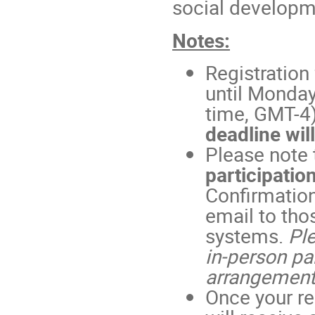
social developme
Notes:
Registration 
until Monday
time, GMT-4
deadline wil
Please note 
participatio
Confirmation
email to tho
systems.
Ple
in-person pa
arrangement
Once your re