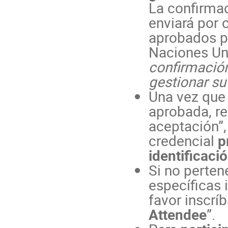
La confirmac
enviará por 
aprobados p
Naciones Un
confirmación
gestionar su
Una vez que 
aprobada, re
aceptación”,
credencial
p
identificaci
Si no perten
específicas 
favor inscrí
Attendee
”.