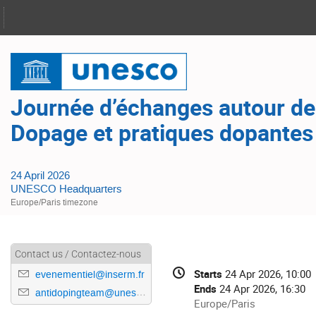
Journée d’échanges autour de l
Dopage et pratiques dopantes 
24 April 2026
UNESCO Headquarters
Europe/Paris timezone
Contact us / Contactez-nous
Conference
Date/Time
Starts
24 Apr 2026, 10:00
evenementiel@inserm.fr
information
Ends
24 Apr 2026, 16:30
antidopingteam@unesco.org
All
Europe/Paris