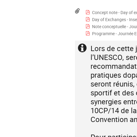
times
are
Materials
Concept note - Day of exchang
in
Day of Exchanges - Inserm 
Europe/Paris
Note conceptuelle - Journée Echan
Programme - Journée Echanges 
Lors de cette 
Extra
information
l’UNESCO, ser
recommandatio
pratiques dopa
seront réunis
sportif et des
synergies entr
10CP/14 de la
Convention a
Pour participe