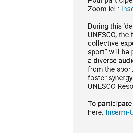
Zoom ici :
Ins
During this ‘d
UNESCO, the f
collective exp
sport” will be
a diverse audi
from the spor
foster synergy
UNESCO Resol
To participat
here:
Inserm-