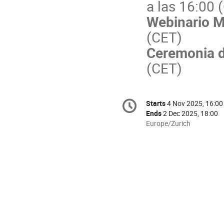
a las 16:00 
Webinario 
(CET)
Ceremonia d
(CET)
Conference
Starts
4 Nov 2025, 16:00
Date/Time
information
Ends
2 Dec 2025, 18:00
All
Europe/Zurich
times
are
in
Europe/Zurich