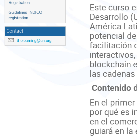
Event
Registration
Este curso 
menu
Guidelines INDICO
Desarrollo 
registration
América Lati
Contact
potencial de
tf-elearning@un.org
facilitación
interactivos
blockchain e
las cadenas 
Contenido d
En el prime
por qué es i
en el comerc
guiará en la