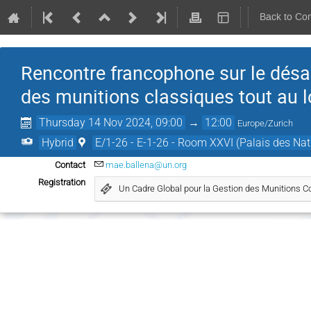
Back to Co
Rencontre francophone sur le désa
des munitions classiques tout au lo
Thursday 14 Nov 2024, 09:00
→
12:00
Europe/Zurich
Hybrid
E/1-26 - E-1-26 - Room XXVI (Palais des Nat
Contact
mae.ballena@un.org
Registration
Un Cadre Global pour la Gestion des Munitions Co