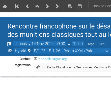
Back to Co
Rencontre francophone sur le désa
des munitions classiques tout au lo
Thursday 14 Nov 2024, 09:00
→
12:00
Europe/Zurich
Hybrid
E/1-26 - E-1-26 - Room XXVI (Palais des Nat
Contact
mae.ballena@un.org
Registration
Un Cadre Global pour la Gestion des Munitions Co