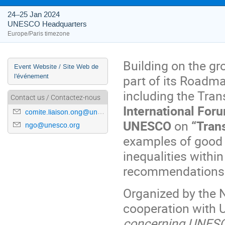
24–25 Jan 2024
UNESCO Headquarters
Europe/Paris timezone
Building on the g
Event
Event Website / Site Web de
l'événement
part of its Roadm
menu
including the Tran
Contact us / Contactez-nous
International Foru
comite.liaison.ong@unesco.org
UNESCO
on
“Tran
ngo@unesco.org
examples of good 
inequalities withi
recommendations fo
Organized by the
cooperation with 
concerning UNESC