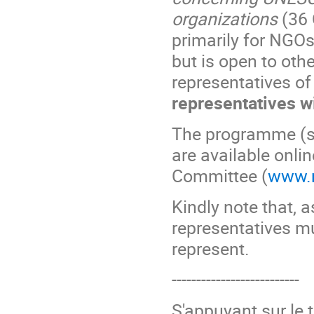
organizations
(36 
primarily for NGOs 
but is open to oth
representatives o
representatives wi
The programme (se
are available onl
Committee (
www.n
Kindly note that, 
representatives mu
represent.
--------------------------
S'appuyant sur le 