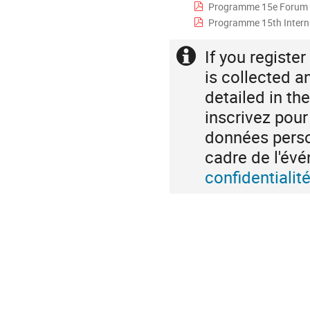
Programme 15e Forum inte
Programme 15th Internati
If you registe
Extra
information
is collected a
detailed in th
inscrivez pou
données person
cadre de l'é
confidentiali