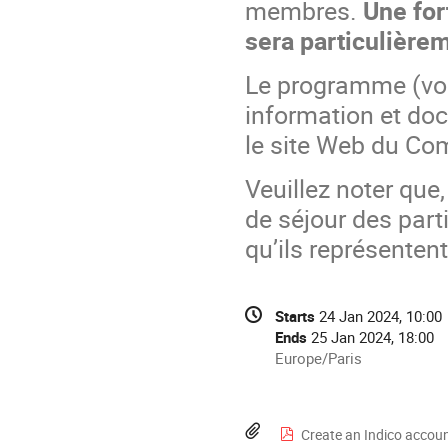
membres.
Une for
sera particulière
Le programme (voir
information et doc
le site Web du Com
Veuillez noter que,
de séjour des part
qu’ils représentent
Conference
Date/Time
Starts
24 Jan 2024, 10:00
information
Ends
25 Jan 2024, 18:00
All
Europe/Paris
times
are
in
Materials
Create an Indico accou
Europe/Paris