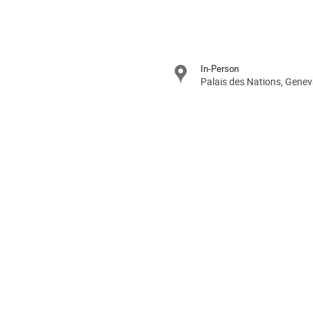
Conference
In-Person
information
Palais des Nations, Genev