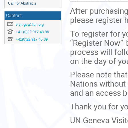
Call for Abstracts
After purchasing 
Contact
please register 
visit-gva@un.org
To register for 
+41 (0)22 917 48 96
+41(0)22 917 45 39
“Register Now” b
process will fol
on the day of yo
Please note tha
Nations without
and an access 
Thank you for yo
UN Geneva Visit