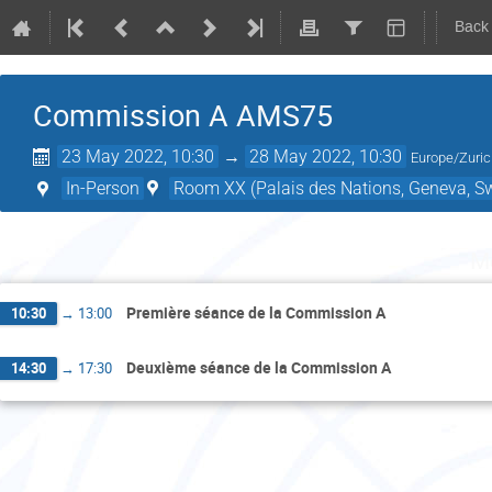
Back
Commission A AMS75
23 May 2022, 10:30
→
28 May 2022, 10:30
Europe/Zuri
In-Person
Room XX (Palais des Nations, Geneva, Sw
M
Première séance de la Commission A
10:30
→
13:00
Deuxième séance de la Commission A
14:30
→
17:30