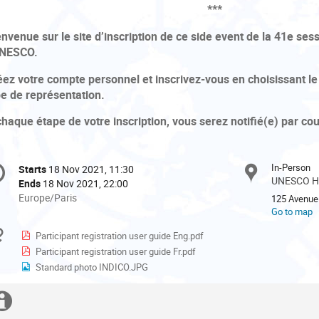
***
envenue sur le site d’inscription de ce side event de la 41e se
UNESCO.
éez votre compte personnel et inscrivez-vous en choisissant le
pe de représentation.
chaque étape de votre inscription, vous serez notifié(e) par co
onference
In-Person
Starts
18 Nov 2021, 11:30
Date/Time
formation
UNESCO He
Ends
18 Nov 2021, 22:00
All
Europe/Paris
125 Avenue 
times
Go to map
are
Materials
Participant registration user guide Eng.pdf
in
Participant registration user guide Fr.pdf
Europe/Paris
Standard photo INDICO.JPG
Extra
This
Cette
system