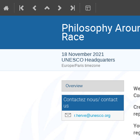
Philosophy Aroun
Race
18 November 2021
UNESCO Headquarters
Europe/Paris timezone
Event
Overview
We
menu
Co
Contactez nous/ contact
us
Cr
re
r.herve@unesco.org
You
re