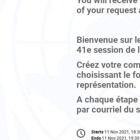
of your request 
Bienvenue sur le
41e session de 
Créez votre com
choisissant le f
représentation.
A chaque étape d
par courriel du 
Conference
Starts
11 Nov 2021, 18:3
Date/Time
information
Ends
11 Nov 2021, 19:30