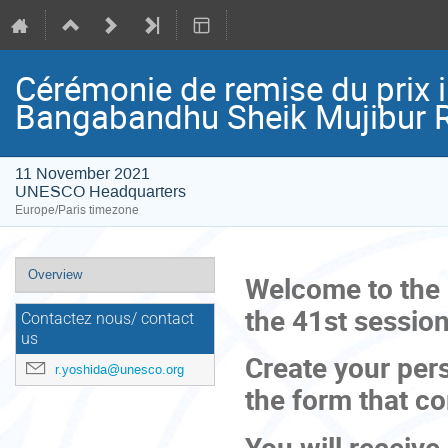
Cérémonie de remise du prix
Bangabandhu Sheik Mujibur R
11 November 2021
UNESCO Headquarters
Europe/Paris timezone
Event
Overview
Welcome to the r
menu
the 41st sessio
Contactez nous/ contact
us
Create your per
r.yoshida@unesco.org
the form that co
You will receive