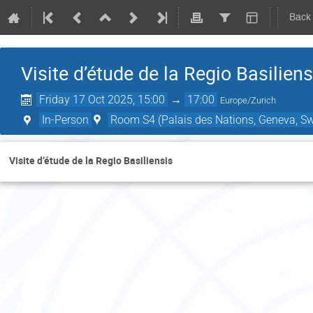
Back
Visite d’étude de la Regio Basiliens
Friday 17 Oct 2025, 15:00
→
17:00
Europe/Zurich
In-Person
Room S4 (Palais des Nations, Geneva, Sw
Visite d’étude de la Regio Basiliensis