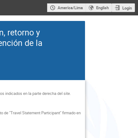
America/Lima
English
Login
n, retorno y
ención de la
os indicados en la parte derecha del site.
to de "Travel Statement Participant" firmado en