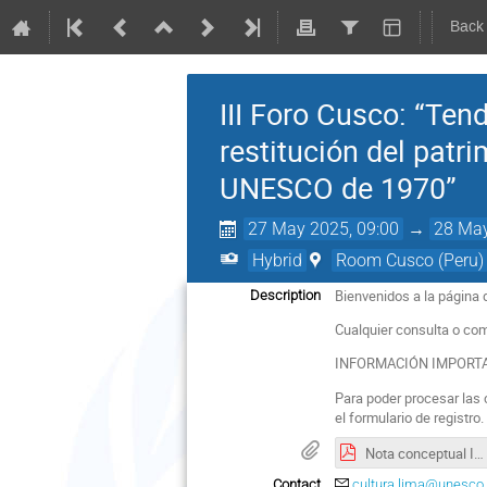
Back
III Foro Cusco: “Ten
restitución del patr
UNESCO de 1970”
27 May 2025, 09:00
→
28 May
Hybrid
Room Cusco (Peru)
Bienvenidos a la página d
Description
Cualquier consulta o com
INFORMACIÓN IMPORT
Para poder procesar las 
el formulario de registro
Nota conceptual III Foro Cusco 2025.pdf
Contact
cultura.lima@unesco.