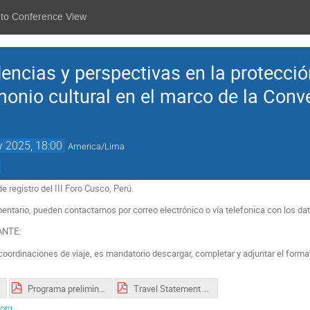
 to Conference View
dencias y perspectivas en la protecció
imonio cultural en el marco de la Conv
 2025, 18:00
America/Lima
e registro del III Foro Cusco, Perú.
entario, pueden contactarnos por correo electrónico o vía telefonica con los dat
ANTE:
coordinaciones de viaje, es mandatorio descargar, completar y adjuntar el forma
.
Programa preliminar - III Foro Cusco mayo 2025.pdf
Travel Statement Participant - III Foro Cusco - May 2025.pdf
org