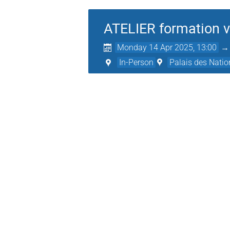
ATELIER formation v
Monday 14 Apr 2025, 13:00
In-Person
Palais des Natio