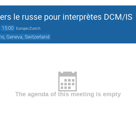
ers le russe pour interprètes DCM/IS
→
15:00
Europe/Zurich
ns, Geneva, Switzerland
The agenda of this meeting is empty