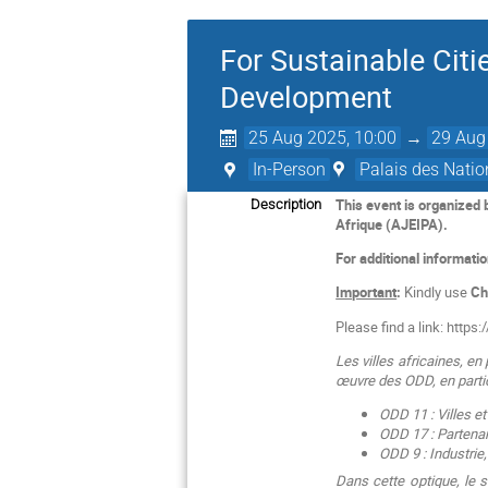
For Sustainable Citi
Development
25 Aug 2025, 10:00
→
29 Aug
In-Person
Palais des Natio
This event is organized
Description
Afrique (AJEIPA).
For additional informati
Important
:
Kindly use
Ch
Please find a link: https:/
Les villes africaines, e
œuvre des ODD, en partic
ODD 11 : Villes 
ODD 17 : Partenari
ODD 9 : Industrie,
Dans cette optique, le 