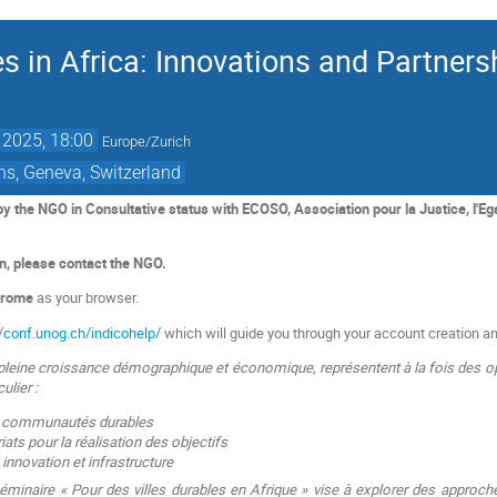
es in Africa: Innovations and Partners
 2025, 18:00
Europe/Zurich
ns, Geneva, Switzerland
 by the NGO in Consultative status with ECOSO,
Association pour la Justice, l'Ega
on, please contact the NGO.
rome
as your browser.
/
conf.unog.ch/indicohelp/
which will guide you through your account creation an
n pleine croissance démographique et économique, représentent à la fois des o
ulier :
et communautés durables
ats pour la réalisation des objectifs
 innovation et infrastructure
séminaire « Pour des villes durables en Afrique » vise à explorer des approch