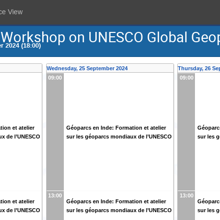
ce View
um Workshop on UNESCO Global Geo
 2024 (18:00)
Wednesday, 25 September 2024
Thursday, 26 Se
09:00
09:00
ion et atelier
Géoparcs en Inde: Formation et atelier
Géoparcs
aux de l’UNESCO
sur les géoparcs mondiaux de l’UNESCO
sur les
13:00
13:00
ion et atelier
Géoparcs en Inde: Formation et atelier
Géoparcs
aux de l’UNESCO
sur les géoparcs mondiaux de l’UNESCO
sur les