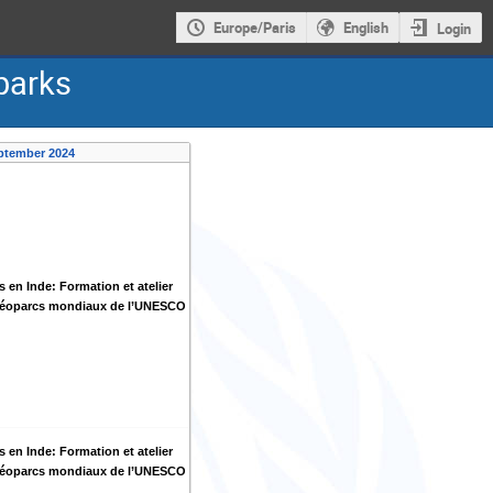
Europe/Paris
English
Login
parks
ptember 2024
 en Inde: Formation et atelier
 géoparcs mondiaux de l’UNESCO
 en Inde: Formation et atelier
 géoparcs mondiaux de l’UNESCO