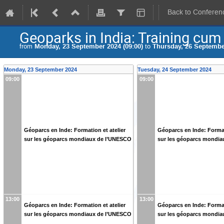
Back to Conferen
Geoparks in India: Training c
from
Monday, 23 September 2024 (09:00)
to
Thursday, 26 September
Monday, 23 September 2024
Tuesday, 24 September 2024
09:00
09:00
Géoparcs en Inde: Formation et atelier
Géoparcs en Inde: Format
sur les géoparcs mondiaux de l’UNESCO
sur les géoparcs mondi
13:00
13:00
Géoparcs en Inde: Formation et atelier
Géoparcs en Inde: Format
sur les géoparcs mondiaux de l’UNESCO
sur les géoparcs mondi