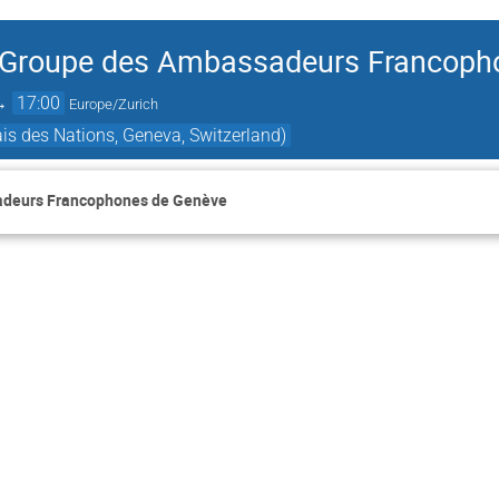
u Groupe des Ambassadeurs Francoph
→
17:00
Europe/Zurich
s des Nations, Geneva, Switzerland)
adeurs Francophones de Genève