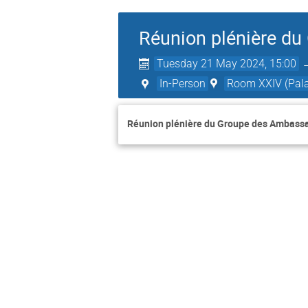
Réunion plénière d
Tuesday 21 May 2024, 15:00
In-Person
Room XXIV (Palai
Réunion plénière du Groupe des Ambass